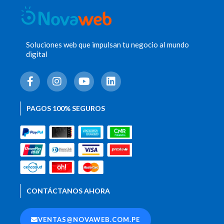
Soluciones web que impulsan tu negocio al mundo
digital
F
I
Y
L
a
n
o
i
c
s
u
n
e
t
t
k
PAGOS 100% SEGUROS
b
a
u
e
o
g
b
d
o
r
e
i
k
a
n
-
m
f
CONTÁCTANOS AHORA
VENTAS@NOVAWEB.COM.PE