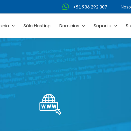
Noso
+51 986 292 307
inio
Sólo Hosting
Dominios
Soporte
Se