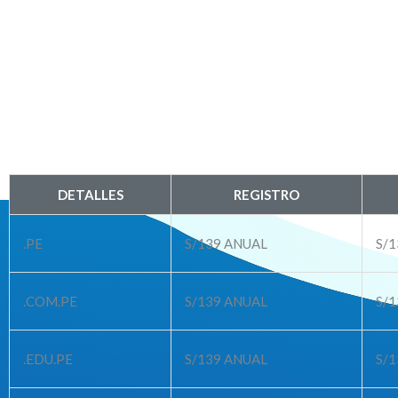
DETALLES
REGISTRO
.PE
S/139
ANUAL
S/1
.COM.PE
S/139
ANUAL
S/1
.EDU.PE
S/139
ANUAL
S/1