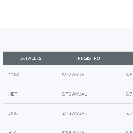
DETALLES
REGISTRO
.COM
S/57
ANUAL
S/5
.NET
S/73
ANUAL
S/7
.ORG
S/73
ANUAL
S/7
.BIZ
S/98
ANUAL
S/9