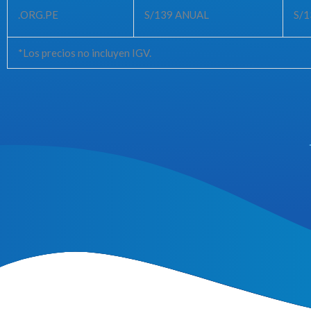
.ORG.PE
S/139
ANUAL
S/1
*Los precios no incluyen IGV.