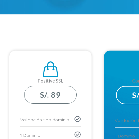
Positive SSL
Co
S/. 89
S
Validación tipo dominio
Validación 
1 Dominio
1 Dominio