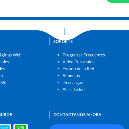
SOPORTE
áginas Web
Preguntas Frecuentes
uales
Video Tutoriales
les
Estado de la Red
eb
Anuncios
 SSL
Descargas
Abrir Ticket
GUROS
CONTÁCTANOS AHORA