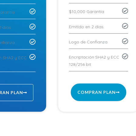
$10,000 Garantía
arantía
Emitido en 2 días
2 días
Logo de Confianza
nfianza
Encriptación SHA2 y ECC
ón SHA2 y ECC
128/256 bit
COMPRAN PLAN
RAN PLAN