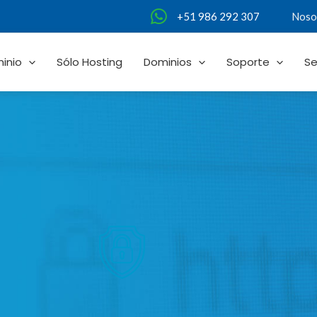
Noso
+51 986 292 307
inio
Sólo Hosting
Dominios
Soporte
Se