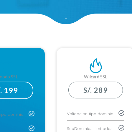
modo SSL
Wilcard SSL
S/. 289
/. 199
Validación tipo dominio
tipo dominio
SubDominios Ilimitados