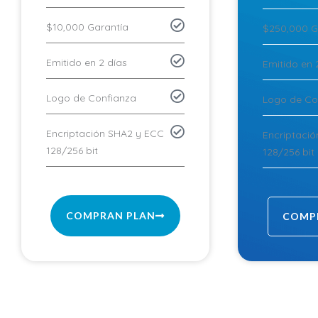
$10,000 Garantía
$250,000 G
Emitido en 2 días
Emitido en 
Logo de Confianza
Logo de Co
Encriptación SHA2 y ECC
Encriptaci
128/256 bit
128/256 bit
COMPRAN PLAN
COMP