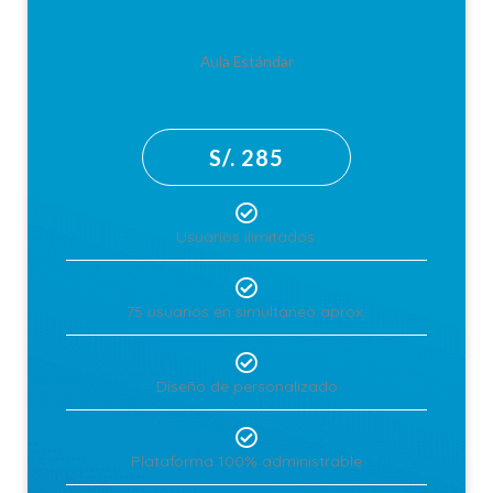
Aula Estándar
S/. 285
Usuarios ilimitados.
75 usuarios en simultáneo aprox.
Diseño de personalizado
Plataforma 100% administrable