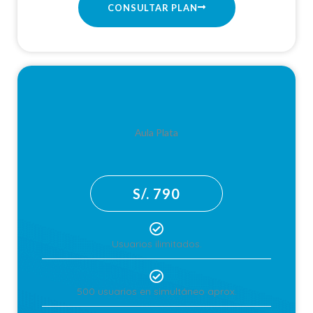
CONSULTAR PLAN
Aula Plata
S/. 790
Usuarios ilimitados.
500 usuarios en simultáneo aprox.