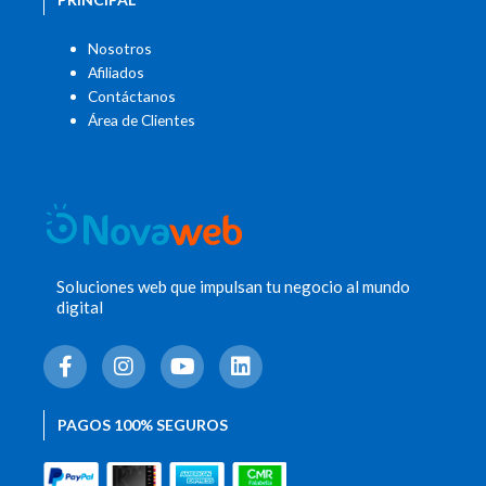
Nosotros
Afiliados
Contáctanos
Área de Clientes
Soluciones web que impulsan tu negocio al mundo
digital
F
I
Y
L
a
n
o
i
c
s
u
n
e
t
t
k
PAGOS 100% SEGUROS
b
a
u
e
o
g
b
d
o
r
e
i