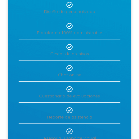
Diseño de personalizado
Plataforma 100% administrable
Gestor de archivos
Chat online
Cuestionario de evaluaciones
Reporte de asistencia
Asesoría y soporte virtual