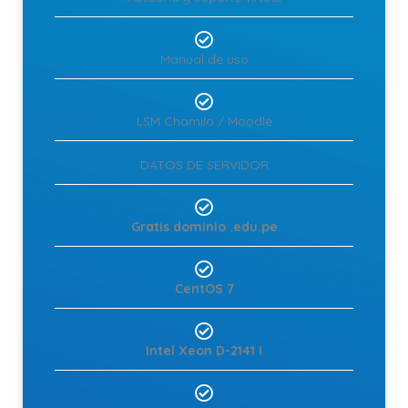
Manual de uso
LSM Chamilo / Moodle
DATOS DE SERVIDOR
Gratis dominio .edu.pe
CentOS 7
Intel Xeon D-2141 I