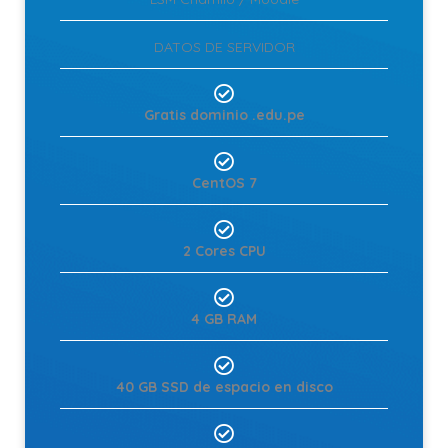
DATOS DE SERVIDOR
Gratis dominio .edu.pe
CentOS 7
2 Cores CPU
4 GB RAM
40 GB SSD de espacio en disco