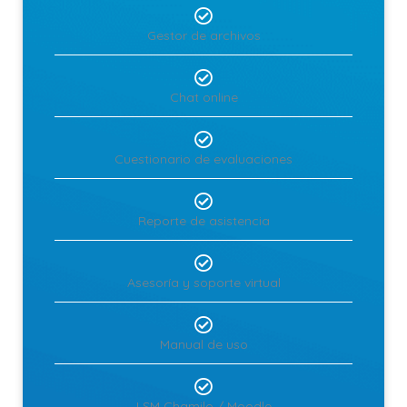
Gestor de archivos
Chat online
Cuestionario de evaluaciones
Reporte de asistencia
Asesoría y soporte virtual
Manual de uso
LSM Chamilo / Moodle