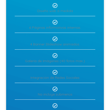
Diseño web a medida
6 Páginas informativas internas.
4 Banner Slideshow animados.
Galería de Imágenes (40 fotos max.)
Integración de Redes Sociales
No incluye submenús